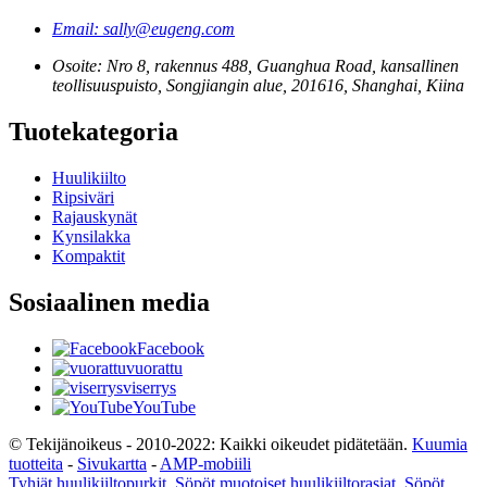
Email: sally@eugeng.com
Osoite: Nro 8, rakennus 488, Guanghua Road, kansallinen
teollisuuspuisto, Songjiangin alue, 201616, Shanghai, Kiina
Tuotekategoria
Huulikiilto
Ripsiväri
Rajauskynät
Kynsilakka
Kompaktit
Sosiaalinen media
Facebook
vuorattu
viserrys
YouTube
© Tekijänoikeus - 2010-2022: Kaikki oikeudet pidätetään.
Kuumia
tuotteita
-
Sivukartta
-
AMP-mobiili
Tyhjät huulikiiltopurkit
,
Söpöt muotoiset huulikiiltorasiat
,
Söpöt