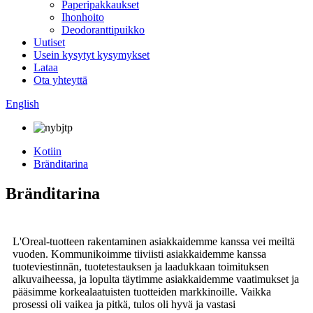
Paperipakkaukset
Ihonhoito
Deodoranttipuikko
Uutiset
Usein kysytyt kysymykset
Lataa
Ota yhteyttä
English
Kotiin
Bränditarina
Bränditarina
L'Oreal-tuotteen rakentaminen asiakkaidemme kanssa vei meiltä
vuoden. Kommunikoimme tiiviisti asiakkaidemme kanssa
tuoteviestinnän, tuotetestauksen ja laadukkaan toimituksen
alkuvaiheessa, ja lopulta täytimme asiakkaidemme vaatimukset ja
pääsimme korkealaatuisten tuotteiden markkinoille. Vaikka
prosessi oli vaikea ja pitkä, tulos oli hyvä ja vastasi