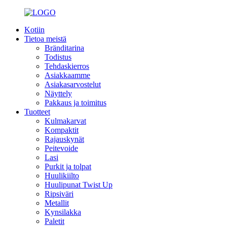
Kotiin
Tietoa meistä
Bränditarina
Todistus
Tehdaskierros
Asiakkaamme
Asiakasarvostelut
Näyttely
Pakkaus ja toimitus
Tuotteet
Kulmakarvat
Kompaktit
Rajauskynät
Peitevoide
Lasi
Purkit ja tolpat
Huulikiilto
Huulipunat Twist Up
Ripsiväri
Metallit
Kynsilakka
Paletit