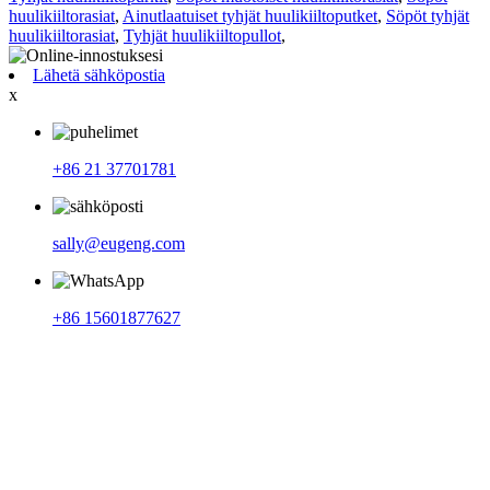
huulikiiltorasiat
,
Ainutlaatuiset tyhjät huulikiiltoputket
,
Söpöt tyhjät
huulikiiltorasiat
,
Tyhjät huulikiiltopullot
,
Lähetä sähköpostia
x
+86 21 37701781
sally@eugeng.com
+86 15601877627