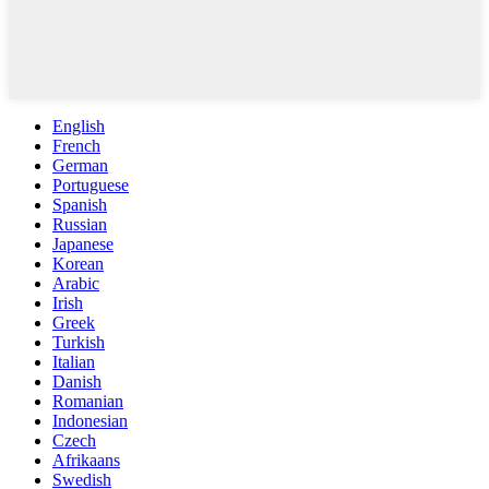
English
French
German
Portuguese
Spanish
Russian
Japanese
Korean
Arabic
Irish
Greek
Turkish
Italian
Danish
Romanian
Indonesian
Czech
Afrikaans
Swedish