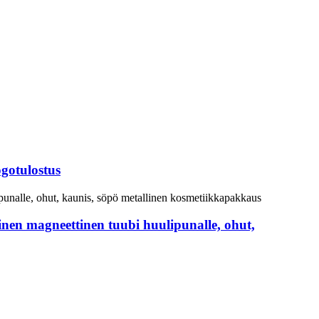
gotulostus
ainen magneettinen tuubi huulipunalle, ohut,