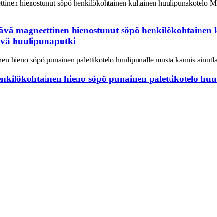
tävä magneettinen hienostunut söpö henkilökohtainen
ävä huulipunaputki
nkilökohtainen hieno söpö punainen palettikotelo huu