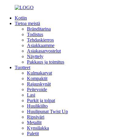
Kotiin
Tietoa meistä
Bränditarina
Todistus
Tehdaskierros
Asiakkaamme
Asiakasarvostelut
Näyttely
Pakkaus ja toimitus
Tuotteet
Kulmakarvat
Kompaktit
Rajauskynät
Peitevoide
Lasi
Purkit ja tolpat
Huulikiilto
Huulipunat Twist Up
Ripsiväri
Metallit
Kynsilakka
Paletit