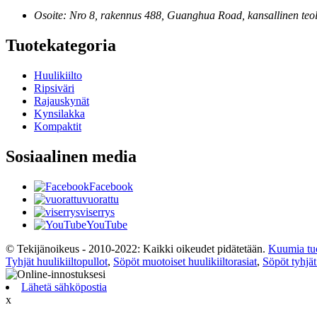
Osoite: Nro 8, rakennus 488, Guanghua Road, kansallinen teol
Tuotekategoria
Huulikiilto
Ripsiväri
Rajauskynät
Kynsilakka
Kompaktit
Sosiaalinen media
Facebook
vuorattu
viserrys
YouTube
© Tekijänoikeus - 2010-2022: Kaikki oikeudet pidätetään.
Kuumia tuo
Tyhjät huulikiiltopullot
,
Söpöt muotoiset huulikiiltorasiat
,
Söpöt tyhjät 
Lähetä sähköpostia
x