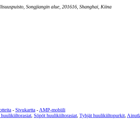
lisuuspuisto, Songjiangin alue, 201616, Shanghai, Kiina
tteita
-
Sivukartta
-
AMP-mobiili
huulikiiltorasiat
,
Söpöt huulikiiltorasiat
,
Tyhjät huulikiiltopurkit
,
Ainutla