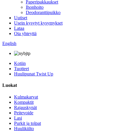
Paperipakkaukset
Ihonhoito
Deodoranttipuikko
Uutiset
Usein kysytyt kysymykset
Lataa
Ota yhteyttä
English
Kotiin
Tuotteet
Huulipunat Twist Up
Luokat
Kulmakarvat
Kompaktit
Rajauskynät
Peitevoide
Lasi
Purkit ja tolpat
Huulikiilto