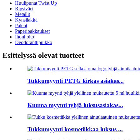
Huulipunat Twist Up
Ripsiväri
Metallit
Kynsilakka
Paletit
Paperipakkaukset
Ihonhoito
Deodoranttipuikko
Esittelyssä olevat tuotteet
Tukkumyynti PETG kirkas asiakas...
Kuuma myynti tyhjä luksusasiakas...
Tukkumyynti kosmetiikkaa luksus ...