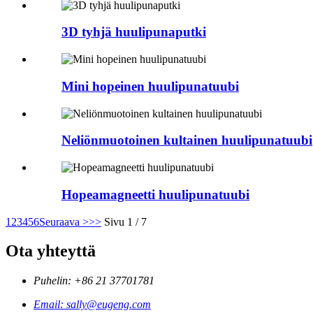
3D tyhjä huulipunaputki
Mini hopeinen huulipunatuubi
Neliönmuotoinen kultainen huulipunatuubi
Hopeamagneetti huulipunatuubi
1
2
3
4
5
6
Seuraava >
>>
Sivu 1 / 7
Ota yhteyttä
Puhelin: +86 21 37701781
Email: sally@eugeng.com