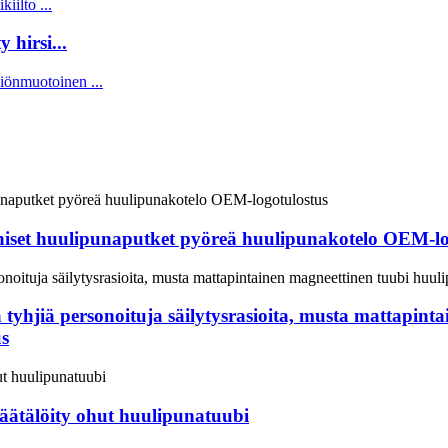
 hirsi...
niset huulipunaputket pyöreä huulipunakotelo OEM-lo
a tyhjiä personoituja säilytysrasioita, musta mattapint
us
räätälöity ohut huulipunatuubi