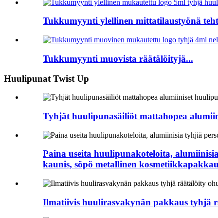
Tukkumyynti ylellinen mittatilaustyönä tehty
Tukkumyynti muovista räätälöityjä...
Huulipunat Twist Up
Tyhjät huulipunasäiliöt mattahopea alumii
Paina useita huulipunakoteloita, alumiinisi
kaunis, söpö metallinen kosmetiikkapakka
Ilmatiivis huulirasvakynän pakkaus tyhjä 