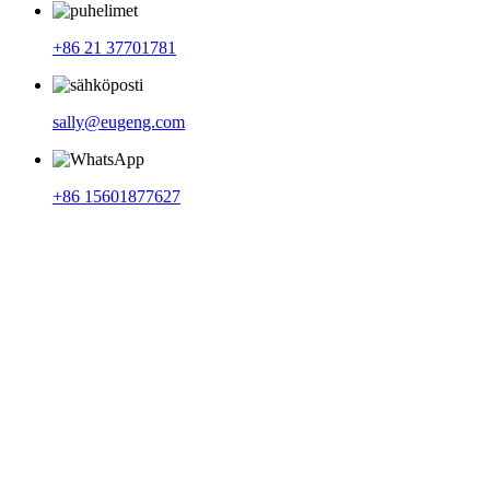
+86 21 37701781
sally@eugeng.com
+86 15601877627