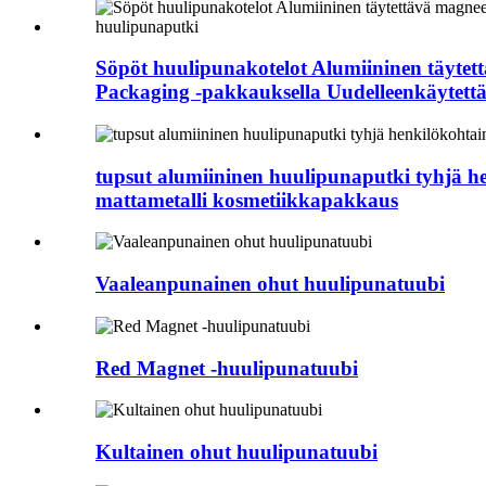
Söpöt huulipunakotelot Alumiininen täytet
Packaging -pakkauksella Uudelleenkäytett
tupsut alumiininen huulipunaputki tyhjä he
mattametalli kosmetiikkapakkaus
Vaaleanpunainen ohut huulipunatuubi
Red Magnet -huulipunatuubi
Kultainen ohut huulipunatuubi