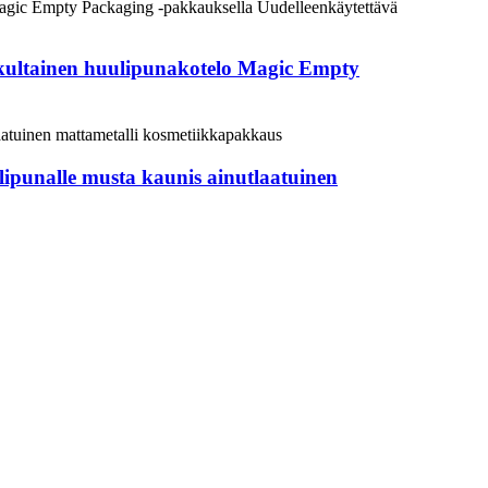
 kultainen huulipunakotelo Magic Empty
lipunalle musta kaunis ainutlaatuinen