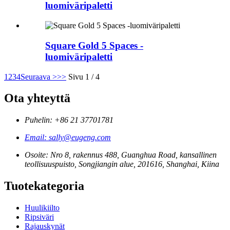
luomiväripaletti
Square Gold 5 Spaces -
luomiväripaletti
1
2
3
4
Seuraava >
>>
Sivu 1 / 4
Ota yhteyttä
Puhelin: +86 21 37701781
Email: sally@eugeng.com
Osoite: Nro 8, rakennus 488, Guanghua Road, kansallinen
teollisuuspuisto, Songjiangin alue, 201616, Shanghai, Kiina
Tuotekategoria
Huulikiilto
Ripsiväri
Rajauskynät