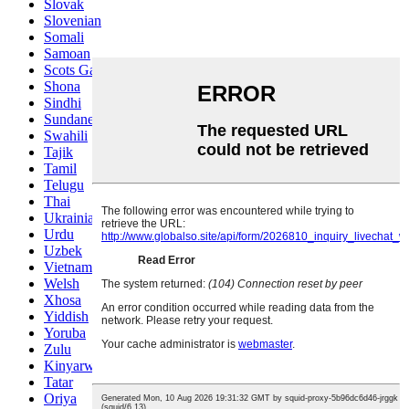
Slovak
Slovenian
Somali
Samoan
Scots Gaelic
Shona
Sindhi
Sundanese
Swahili
Tajik
Tamil
Telugu
Thai
Ukrainian
Urdu
Uzbek
Vietnamese
Welsh
Xhosa
Yiddish
Yoruba
Zulu
Kinyarwanda
Tatar
Oriya