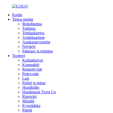
Kotiin
Tietoa meistä
Bränditarina
Todistus
Tehdaskierros
Asiakkaamme
Asiakasarvostelut
Näyttely
Pakkaus ja toimitus
Tuotteet
Kulmakarvat
Kompaktit
Rajauskynät
Peitevoide
Lasi
Purkit ja tolpat
Huulikiilto
Huulipunat Twist Up
Ripsiväri
Metallit
Kynsilakka
Paletit