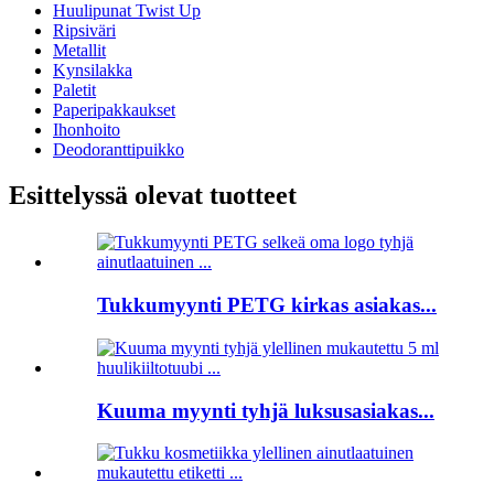
Huulipunat Twist Up
Ripsiväri
Metallit
Kynsilakka
Paletit
Paperipakkaukset
Ihonhoito
Deodoranttipuikko
Esittelyssä olevat tuotteet
Tukkumyynti PETG kirkas asiakas...
Kuuma myynti tyhjä luksusasiakas...