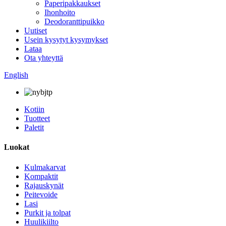
Paperipakkaukset
Ihonhoito
Deodoranttipuikko
Uutiset
Usein kysytyt kysymykset
Lataa
Ota yhteyttä
English
Kotiin
Tuotteet
Paletit
Luokat
Kulmakarvat
Kompaktit
Rajauskynät
Peitevoide
Lasi
Purkit ja tolpat
Huulikiilto