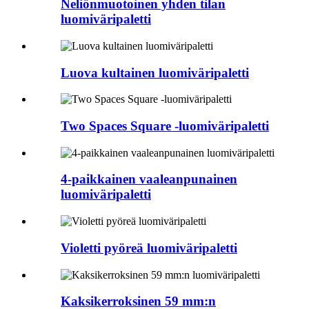
Neliönmuotoinen yhden tilan
luomiväripaletti
Luova kultainen luomiväripaletti
Two Spaces Square -luomiväripaletti
4-paikkainen vaaleanpunainen
luomiväripaletti
Violetti pyöreä luomiväripaletti
Kaksikerroksinen 59 mm:n