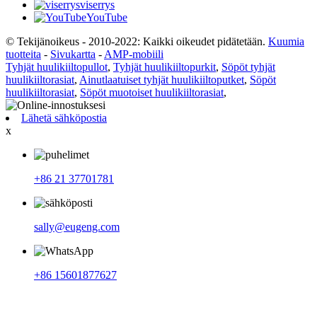
viserrys
YouTube
© Tekijänoikeus - 2010-2022: Kaikki oikeudet pidätetään.
Kuumia
tuotteita
-
Sivukartta
-
AMP-mobiili
Tyhjät huulikiiltopullot
,
Tyhjät huulikiiltopurkit
,
Söpöt tyhjät
huulikiiltorasiat
,
Ainutlaatuiset tyhjät huulikiiltoputket
,
Söpöt
huulikiiltorasiat
,
Söpöt muotoiset huulikiiltorasiat
,
Lähetä sähköpostia
x
+86 21 37701781
sally@eugeng.com
+86 15601877627