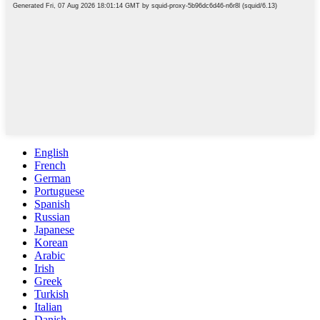
English
French
German
Portuguese
Spanish
Russian
Japanese
Korean
Arabic
Irish
Greek
Turkish
Italian
Danish