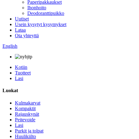
Paperipakkaukset
Ihonhoito
Deodoranttipuikko
Uutiset
Usein kysytyt kysymykset
Lataa
Ota yhteyttä
English
Kotiin
Tuotteet
Lasi
Luokat
Kulmakarvat
Kompaktit
Rajauskynät
Peitevoide
Lasi
Purkit ja tolpat
Huulikiilto