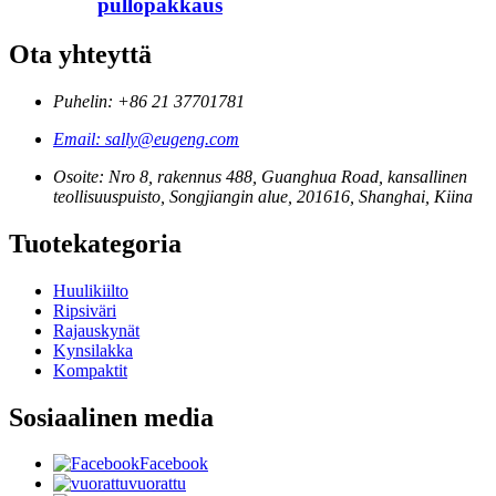
pullopakkaus
Ota yhteyttä
Puhelin: +86 21 37701781
Email: sally@eugeng.com
Osoite: Nro 8, rakennus 488, Guanghua Road, kansallinen
teollisuuspuisto, Songjiangin alue, 201616, Shanghai, Kiina
Tuotekategoria
Huulikiilto
Ripsiväri
Rajauskynät
Kynsilakka
Kompaktit
Sosiaalinen media
Facebook
vuorattu