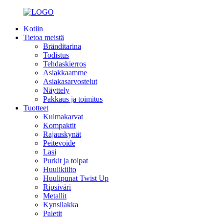
Kotiin
Tietoa meistä
Bränditarina
Todistus
Tehdaskierros
Asiakkaamme
Asiakasarvostelut
Näyttely
Pakkaus ja toimitus
Tuotteet
Kulmakarvat
Kompaktit
Rajauskynät
Peitevoide
Lasi
Purkit ja tolpat
Huulikiilto
Huulipunat Twist Up
Ripsiväri
Metallit
Kynsilakka
Paletit