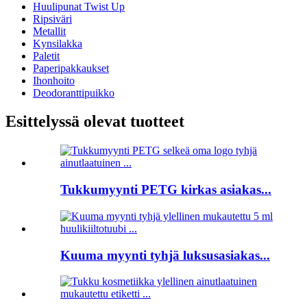
Huulipunat Twist Up
Ripsiväri
Metallit
Kynsilakka
Paletit
Paperipakkaukset
Ihonhoito
Deodoranttipuikko
Esittelyssä olevat tuotteet
Tukkumyynti PETG kirkas asiakas...
Kuuma myynti tyhjä luksusasiakas...